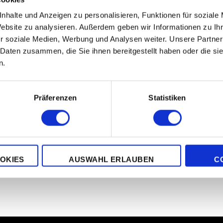
nhalte und Anzeigen zu personalisieren, Funktionen für soziale
Website zu analysieren. Außerdem geben wir Informationen zu I
r soziale Medien, Werbung und Analysen weiter. Unsere Partner
rka-huhn.de.tl/Sonderverein.htm
 Daten zusammen, die Sie ihnen bereitgestellt haben oder die s
n.
ya.de.tl/
Präferenzen
Statistiken
er ur- und Kampfhuhnzüchter
OKIES
AUSWAHL ERLAUBEN
C