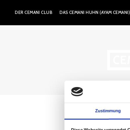
Zum
DER CEMANI CLUB
DAS CEMANI HUHN (AYAM CEMANI
Inhalt
springen
CE
Zustimmung
Diese Webseite verwendet 