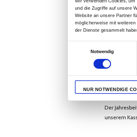
Wir verwenden Cookies, um I
und die Zugriffe auf unsere 
Website an unsere Partner fü
möglicherweise mit weiteren
Beitrittserkl
der Dienste gesammelt habe
Einwilligungsauswahl
Mitglied des
Notwendig
BDRG einem ö
Wer Interess
ausfüllen un
NUR NOTWENDIGE CO
Der Jahresbei
unserem Kassi