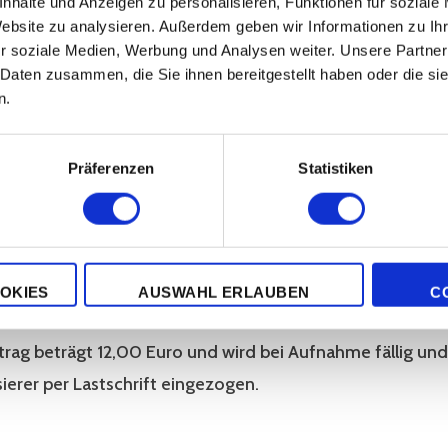
nhalte und Anzeigen zu personalisieren, Funktionen für soziale
Website zu analysieren. Außerdem geben wir Informationen zu I
r soziale Medien, Werbung und Analysen weiter. Unsere Partner
 Daten zusammen, die Sie ihnen bereitgestellt haben oder die s
aerung-Sepa
n.
Herunterladen
 Cemani Club kann jeder Züchter werden, der nach der Sa
Präferenzen
Statistiken
rtlichen Rassegeflügel- oder Kleintierzuchtverein angeh
e hat und Mitglied werden möchte, kann den Aufnahmea
d uns zusenden.
OKIES
AUSWAHL ERLAUBEN
C
trag beträgt 12,00 Euro und wird bei Aufnahme fällig un
erer per Lastschrift eingezogen.