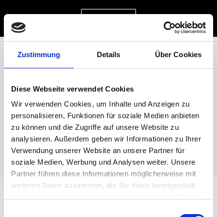
Zum
MENÜ
Inhalt
springen
Zustimmung
Details
Über Cookies
CEMANI CLUB
Diese Webseite verwendet Cookies
Wir verwenden Cookies, um Inhalte und Anzeigen zu
DEUTSCHLAND
personalisieren, Funktionen für soziale Medien anbieten
zu können und die Zugriffe auf unsere Website zu
analysieren. Außerdem geben wir Informationen zu Ihrer
Verwendung unserer Website an unsere Partner für
soziale Medien, Werbung und Analysen weiter. Unsere
Partner führen diese Informationen möglicherweise mit
weiteren Daten zusammen, die Sie ihnen bereitgestellt
haben oder die sie im Rahmen Ihrer Nutzung der Dienste
gesammelt haben.
Einwilligungsauswahl